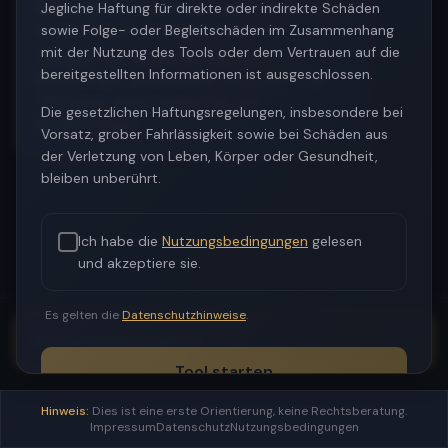
Beschreiben Sie bitte kurz, was Ihr KI-System
Jegliche Haftung für direkte oder indirekte Schäden
macht. Was ist seine Hauptfunktion?
sowie Folge- oder Begleitschäden im Zusammenhang
mit der Nutzung des Tools oder dem Vertrauen auf die
*Beispiel: "Wir nutzen ein Tool, das
bereitgestellten Informationen ist ausgeschlossen.
Bewerbungen automatisch vorsortiert" oder
"Wir haben einen Chatbot für den
Die gesetzlichen Haftungsregelungen, insbesondere bei
Kundenservice"*
Vorsatz, grober Fahrlässigkeit sowie bei Schäden aus
der Verletzung von Leben, Körper oder Gesundheit,
bleiben unberührt.
Ich habe die
Nutzungsbedingungen
gelesen
und akzeptiere sie.
Es gelten die
Datenschutzhinweise
.
Tool starten
Hinweis:
Dies ist eine erste Orientierung, keine Rechtsberatung.
Impressum
Datenschutz
Nutzungsbedingungen