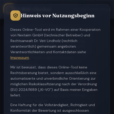
KI-Risk-Checker
Nextaim
&
Lindholz Legal
Hinweis vor Nutzungsbeginn
Dieses Online-Tool wird im Rahmen einer Kooperation
Willkommen beim KI-Risk-Checker! 👋
von Nextaim GmbH (technischer Betreiber) und
Ich helfe Ihnen dabei, eine erste Einschätzung
Rechtsanwalt Dr. Veit Lindholz (rechtlich
zu erhalten, wie Ihr KI-System nach der EU KI-
verantwortlich) gemeinsam angeboten.
Verordnung (AI Act) einzustufen ist und welche
Verantwortlichkeiten und Kontaktdaten siehe
Pflichten sich daraus ergeben könnten.
Impressum
.
So funktioniert's:
Mir ist bewusst, dass dieses Online-Tool keine
Ich werde Ihnen einige einfache Fragen zu
Rechtsberatung bietet, sondern ausschließlich eine
Ihrem KI‑System (nur ein System je Nutzung)
automatisierte und unverbindliche Orientierung zur
stellen. Sie müssen keine juristischen
möglichen Risikoklassifizierung nach der Verordnung
Fachbegriffe kennen - ich unterstütze bei der
(EU) 2024/1689 („KI-VO“) auf Basis meiner Eingaben
rechtlichen Vorstrukturierung und Einordnung
liefert.
auf Basis Ihrer Angaben.
Eine Haftung für die Vollständigkeit, Richtigkeit und
Lassen Sie uns starten:
Konformität der Bewertung ist ausgeschlossen.